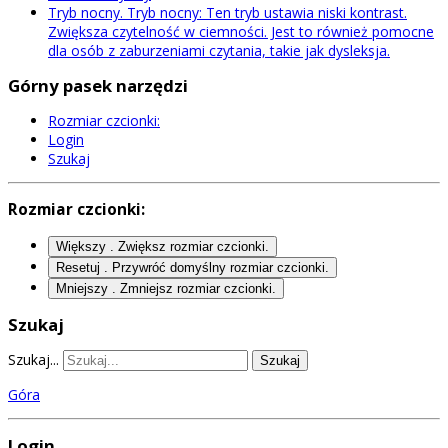
Tryb nocny
.
Tryb nocny: Ten tryb ustawia niski kontrast.
Zwiększa czytelność w ciemności. Jest to również pomocne
dla osób z zaburzeniami czytania, takie jak dysleksja.
Górny pasek narzędzi
Rozmiar czcionki:
Login
Szukaj
Rozmiar czcionki:
Większy
. Zwiększ rozmiar czcionki.
Resetuj
. Przywróć domyślny rozmiar czcionki.
Mniejszy
. Zmniejsz rozmiar czcionki.
Szukaj
Szukaj...
Szukaj
Góra
Login