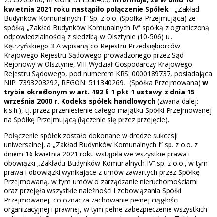
kwietnia 2021 roku
nastąpiło połączenie Spółek
- „Zakład
Budynków Komunalnych I” Sp. z o.o. (Spółka Przejmująca) ze
spółką „Zakład Budynków Komunalnych IV” spółką z ograniczoną
odpowiedzialnością z siedzibą w Olsztynie (10-506) ul.
Kętrzyńskiego 3 A wpisaną do Rejestru Przedsiębiorców
Krajowego Rejestru Sądowego prowadzonego przez Sąd
Rejonowy w Olsztynie, VIII Wydział Gospodarczy Krajowego
Rejestru Sądowego, pod numerem KRS: 0000189737, posiadająca
NIP: 7393203292, REGON: 511340269, (Spółka Przejmowana)
w
trybie określonym w art. 492 § 1 pkt 1 ustawy z dnia 15
września 2000 r. Kodeks spółek handlowych
(zwana dalej:
k.s.h.), tj. przez przeniesienie całego majątku Spółki Przejmowanej
na Spółkę Przejmującą (łączenie się przez przejęcie).
Połączenie spółek zostało dokonane w drodze sukcesji
uniwersalnej, a „Zakład Budynków Komunalnych I” sp. z o.o. z
dniem 16 kwietnia 2021 roku wstąpiła we wszystkie prawa i
obowiązki „Zakładu Budynków Komunalnych IV” sp. z o.o., w tym
prawa i obowiązki wynikające z umów zawartych przez Spółkę
Przejmowaną, w tym umów o zarządzanie nieruchomościami
oraz przejęła wszystkie należności i zobowiązania Spółki
Przejmowanej, co oznacza zachowanie pełnej ciągłości
organizacyjnej i prawnej, w tym pełne zabezpieczenie wszystkich