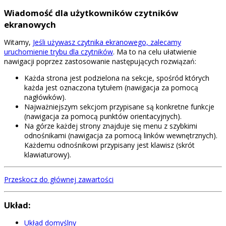
Wiadomość dla użytkowników czytników
ekranowych
Witamy,
Jeśli używasz czytnika ekranowego, zalecamy
uruchomienie trybu dla czytników
. Ma to na celu ułatwienie
nawigacji poprzez zastosowanie następujących rozwiązań:
Każda strona jest podzielona na sekcje, spośród których
każda jest oznaczona tytułem (nawigacja za pomocą
nagłówków).
Najważniejszym sekcjom przypisane są konkretne funkcje
(nawigacja za pomocą punktów orientacyjnych).
Na górze każdej strony znajduje się menu z szybkimi
odnośnikami (nawigacja za pomocą linków wewnętrznych).
Każdemu odnośnikowi przypisany jest klawisz (skrót
klawiaturowy).
Przeskocz do głównej zawartości
Układ:
Układ domyślny